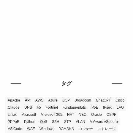
タグ
Apache
API
AWS
Azure
BGP
Broadcom
ChatGPT
Cisco
Claude
DNS
F5
Fortinet
Fundamentals
IPoE
IPsec
LAG
Linux
Microsoft
Microsoft 365
NAT
NEC
Oracle
OSPF
PPPoE
Python
QoS
SSH
STP
VLAN
VMware vSphere
VS Code
WAF
Windows
YAMAHA
コンテナ
ストレージ