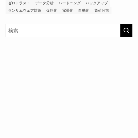
ゼロトラスト
データ分析
ハードニング
バックアップ
ランサムウェア対策
仮想化
冗長化
自動化
負荷分散