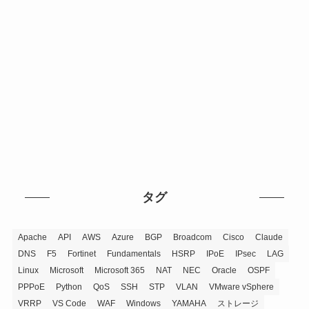
タグ
Apache
API
AWS
Azure
BGP
Broadcom
Cisco
Claude
DNS
F5
Fortinet
Fundamentals
HSRP
IPoE
IPsec
LAG
Linux
Microsoft
Microsoft 365
NAT
NEC
Oracle
OSPF
PPPoE
Python
QoS
SSH
STP
VLAN
VMware vSphere
VRRP
VS Code
WAF
Windows
YAMAHA
ストレージ