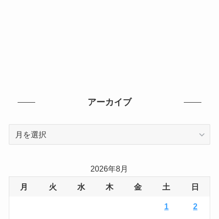
アーカイブ
ア
ー
カ
イ
2026年8月
ブ
月
火
水
木
金
土
日
1
2