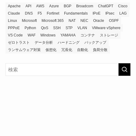
Apache
API
AWS
Azure
BGP
Broadcom
ChatGPT
Cisco
Claude
DNS
F5
Fortinet
Fundamentals
IPoE
IPsec
LAG
Linux
Microsoft
Microsoft 365
NAT
NEC
Oracle
OSPF
PPPoE
Python
QoS
SSH
STP
VLAN
VMware vSphere
VS Code
WAF
Windows
YAMAHA
コンテナ
ストレージ
ゼロトラスト
データ分析
ハードニング
バックアップ
ランサムウェア対策
仮想化
冗長化
自動化
負荷分散