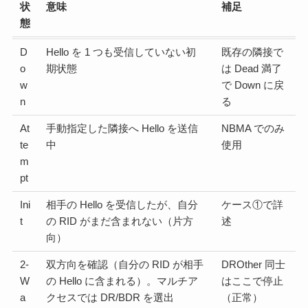
状
意味
補足
態
D
Hello を 1 つも受信していない初
既存の隣接で
o
期状態
は Dead 満了
w
で Down に戻
n
る
At
手動指定した隣接へ Hello を送信
NBMA でのみ
te
中
使用
m
pt
Ini
相手の Hello を受信したが、自分
ケース①で詳
t
の RID がまだ含まれない（片方
述
向）
2-
双方向を確認（自分の RID が相手
DROther 同士
W
の Hello に含まれる）。マルチア
はここで停止
a
クセスでは DR/BDR を選出
（正常）