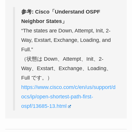
参考: Cisco「Understand OSPF
Neighbor States」
“The states are Down, Attempt, Init, 2-
Way, Exstart, Exchange, Loading, and
Full.”
（状態は Down、Attempt、Init、2-
Way、Exstart、Exchange、Loading、
Full です。）
https://www.cisco.com/c/en/us/support/d
ocs/ip/open-shortest-path-first-
ospf/13685-13.html