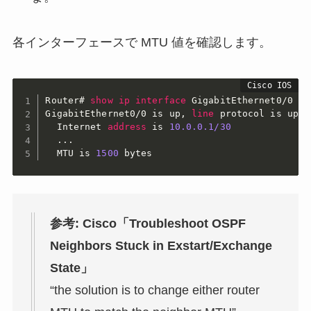
各インターフェースで MTU 値を確認します。
Router#
show
ip
interface
GigabitEthernet0/0
GigabitEthernet0/0
 is up
,
line
 protocol is up

  Internet 
address
 is 
10.0.0.1/30
  ...

  MTU is 
1500
 bytes
参考: Cisco「Troubleshoot OSPF
Neighbors Stuck in Exstart/Exchange
State」
“the solution is to change either router