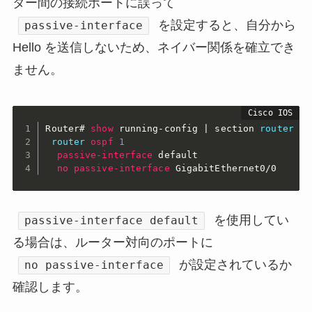
ター間の接続ポートに誤って
を設定すると、自分から
passive-interface
Hello を送信しないため、ネイバー関係を確立でき
ません。
Router#
show
 running-config | section 
router
os
router
ospf
1
passive-interface
  no 
passive-interface
GigabitEthernet0/0
を使用してい
passive-interface default
る場合は、ルーター対向のポートに
が設定されているか
no passive-interface
確認します。