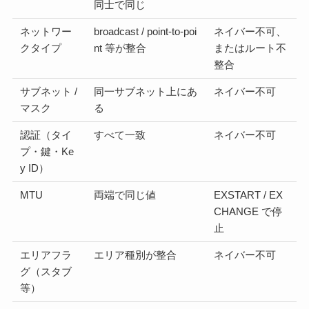
同士で同じ
ネットワー
broadcast / point-to-poi
ネイバー不可、
クタイプ
nt 等が整合
またはルート不
整合
サブネット /
同一サブネット上にあ
ネイバー不可
マスク
る
認証（タイ
すべて一致
ネイバー不可
プ・鍵・Ke
y ID）
MTU
両端で同じ値
EXSTART / EX
CHANGE で停
止
エリアフラ
エリア種別が整合
ネイバー不可
グ（スタブ
等）