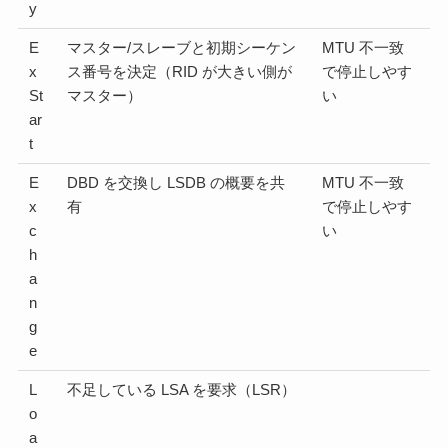
y
E
マスター/スレーブと初期シーケン
MTU 不一致
x
ス番号を決定（RID が大きい側が
で停止しやす
St
マスター）
い
ar
t
E
DBD を交換し LSDB の概要を共
MTU 不一致
x
有
で停止しやす
c
い
h
a
n
g
e
L
不足している LSA を要求（LSR）
o
a