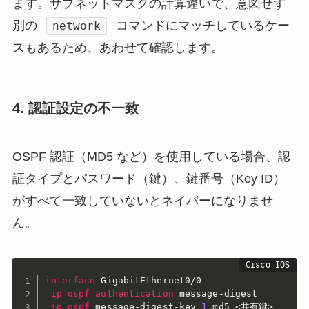
ます。サブネットマスクの計算違いで、意図せず
別の
コマンドにマッチしているケー
network
スもあるため、あわせて確認します。
4. 認証設定の不一致
OSPF 認証（MD5 など）を使用している場合、認
証タイプとパスワード（鍵）、鍵番号（Key ID）
がすべて一致していないとネイバーになりませ
ん。
interface
GigabitEthernet0/0
ip
ospf
authentication
 message-digest

ip
ospf
 message-digest-key 
1
 md5 <共有鍵>