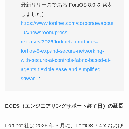
最新リリースである FortiOS 8.0 を発表
しました）
https://www.fortinet.com/corporate/about
-us/newsroom/press-
releases/2026/fortinet-introduces-
fortios-8-expand-secure-networking-
with-secure-ai-controls-fabric-based-ai-
agents-flexible-sase-and-simplified-
sdwan
EOES（エンジニアリングサポート終了日）の延長
Fortinet 社は 2026 年 3 月に、FortiOS 7.4.x および