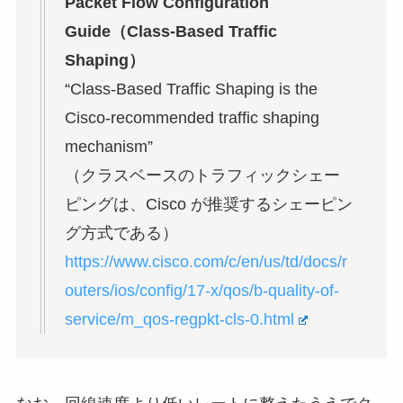
Packet Flow Configuration
Guide（Class-Based Traffic
Shaping）
“Class-Based Traffic Shaping is the
Cisco-recommended traffic shaping
mechanism”
（クラスベースのトラフィックシェー
ピングは、Cisco が推奨するシェーピン
グ方式である）
https://www.cisco.com/c/en/us/td/docs/r
outers/ios/config/17-x/qos/b-quality-of-
service/m_qos-regpkt-cls-0.html