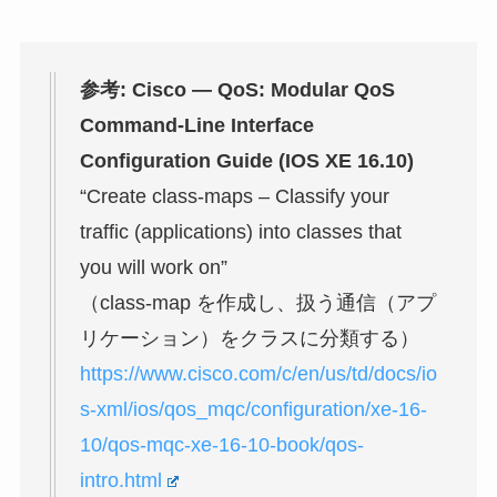
参考: Cisco — QoS: Modular QoS
Command-Line Interface
Configuration Guide (IOS XE 16.10)
“Create class-maps – Classify your
traffic (applications) into classes that
you will work on”
（class-map を作成し、扱う通信（アプ
リケーション）をクラスに分類する）
https://www.cisco.com/c/en/us/td/docs/io
s-xml/ios/qos_mqc/configuration/xe-16-
10/qos-mqc-xe-16-10-book/qos-
intro.html