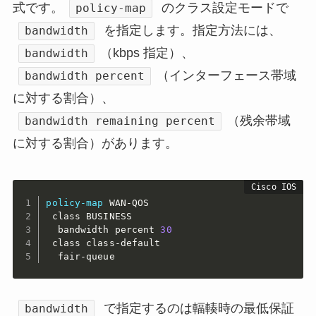
式です。
のクラス設定モードで
policy-map
を指定します。指定方法には、
bandwidth
（kbps 指定）、
bandwidth
（インターフェース帯域
bandwidth percent
に対する割合）、
（残余帯域
bandwidth remaining percent
に対する割合）があります。
policy-map
 WAN-QOS

 class BUSINESS

  bandwidth percent 
30
 class class-default

  fair-queue
で指定するのは輻輳時の最低保証
bandwidth