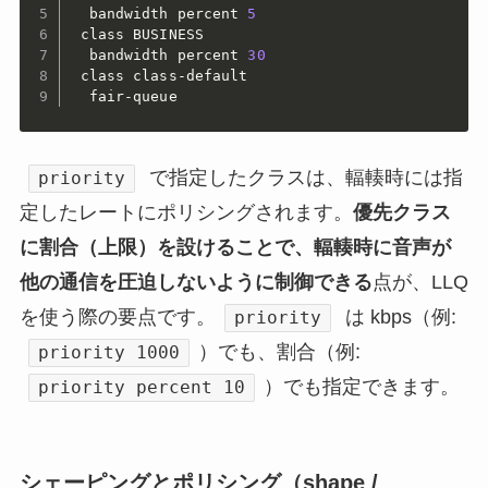
  bandwidth percent 
5
 class BUSINESS

  bandwidth percent 
30
 class class-default

  fair-queue
で指定したクラスは、輻輳時には指
priority
定したレートにポリシングされます。
優先クラス
に割合（上限）を設けることで、輻輳時に音声が
他の通信を圧迫しないように制御できる
点が、LLQ
を使う際の要点です。
は kbps（例:
priority
）でも、割合（例:
priority 1000
）でも指定できます。
priority percent 10
シェーピングとポリシング（shape /