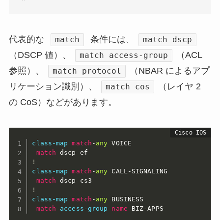
代表的な
条件には、
match
match dscp
（DSCP 値）、
（ACL
match access-group
参照）、
（NBAR によるアプ
match protocol
リケーション識別）、
（レイヤ 2
match cos
の CoS）などがあります。
class-map
match
-
any
 VOICE

match
!
class-map
match
-
any
 CALL-SIGNALING

match
!
class-map
match
-
any
 BUSINESS

match
access-group
name
 BIZ-APPS