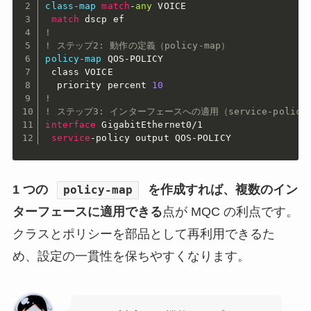
class-map
match
-
any
 VOICE

match
!
! ステップ2: 動作の定義（policy-map）
policy-map
 QOS-POLICY

 class VOICE

  priority percent 
10
!
! ステップ3: インターフェースへの適用（service-policy
interface
GigabitEthernet0/1
service
-policy output QOS-POLICY
1 つの
を作成すれば、複数のイン
policy-map
ターフェースに適用できる
点が MQC の利点です。
クラスとポリシーを部品として再利用できるた
め、設定の一貫性を保ちやすくなります。