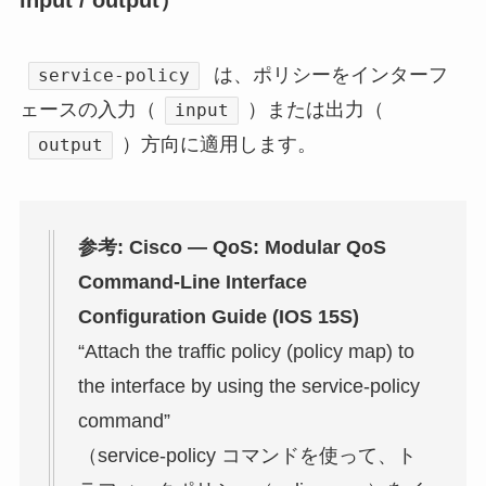
input / output）
は、ポリシーをインターフ
service-policy
ェースの入力（
）または出力（
input
）方向に適用します。
output
参考: Cisco — QoS: Modular QoS
Command-Line Interface
Configuration Guide (IOS 15S)
“Attach the traffic policy (policy map) to
the interface by using the service-policy
command”
（service-policy コマンドを使って、ト