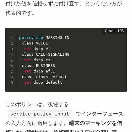
付けた値を信頼せずに付け直す、という使い方が
代表的です。
policy-map
 MARKING-IN

 class VOICE

set
 dscp ef

 class CALL-SIGNALING

set
 dscp cs3

 class BUSINESS

set
 dscp af31

 class class-default

set
 dscp default
このポリシーは、後述する
でインターフェース
service-policy input
の入力方向に適用します。
端末のマーキングを信