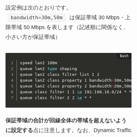
設定例は次のとおりです。
は保証帯域 30 Mbps・上
bandwidth=30m,50m
限帯域 50 Mbps を表します（記述順に関係なく、
小さい方が保証帯域）
speed lan2 100m

queue lan2 
type
 shaping

queue lan2 class filter list 1 2

queue lan2 class property 1 bandwidth
=
30m,50m

queue lan2 class property 2 bandwidth
=
20m,50m

queue class filter 1 1 
ip
 192.168.10.0/24 * * * 
queue class filter 2 2 
ip
 * *
保証帯域の合計が回線全体の帯域を超えないよう
に設定する
点に注意します。なお、Dynamic Traffic