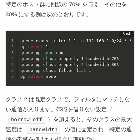
特定のホスト群に回線の 70% を与え、その他を
30% にする例は次のとおりです。
queue class filter 1 1 
ip
 192.168.1.0/24 * * * *
pp 
select
 1

queue pp 
type
 cbq

queue pp class property 1 bandwidth
=
70%

queue pp class property 2 bandwidth
=
30%

queue pp class filter list 1

pp 
select
 none
クラス 2 は既定クラスで、フィルタにマッチしな
い通信が入ります。帯域を借りない設定（
）を加えると、そのクラスの最大
borrow=off
速度は
の値に固定され、特定の通
bandwidth
信の帯域を抑えたい場合に有効です。