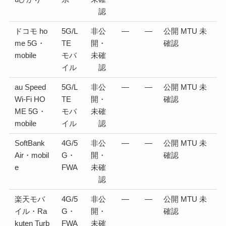
認
ドコモ ho
5G/L
非公
—
—
公開 MTU 未
me 5G・
TE
開・
確認
mobile
モバ
未確
イル
認
au Speed
5G/L
非公
—
—
公開 MTU 未
Wi-Fi HO
TE
開・
確認
ME 5G・
モバ
未確
mobile
イル
認
SoftBank
4G/5
非公
—
—
公開 MTU 未
Air・mobil
G・
開・
確認
e
FWA
未確
認
楽天モバ
4G/5
非公
—
—
公開 MTU 未
イル・Ra
G・
開・
確認
kuten Turb
FWA
未確