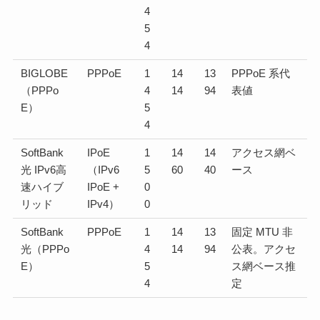
4
5
4
BIGLOBE
PPPoE
1
14
13
PPPoE 系代
（PPPo
4
14
94
表値
E）
5
4
SoftBank
IPoE
1
14
14
アクセス網ベ
光 IPv6高
（IPv6
5
60
40
ース
速ハイブ
IPoE +
0
リッド
IPv4）
0
SoftBank
PPPoE
1
14
13
固定 MTU 非
光（PPPo
4
14
94
公表。アクセ
E）
5
ス網ベース推
4
定