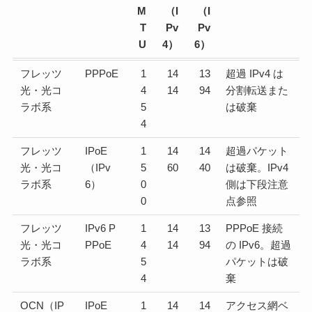
M
（I
（I
T
Pv
Pv
U
4）
6）
フレッツ
PPPoE
1
14
13
超過 IPv4 は
光・光コ
4
14
94
分割転送また
ラボ系
5
は破棄
4
フレッツ
IPoE
1
14
14
超過パケット
光・光コ
（IPv
5
60
40
は破棄。IPv4
ラボ系
6）
0
側は下段注意
0
点参照
フレッツ
IPv6 P
1
14
13
PPPoE 接続
光・光コ
PPoE
4
14
94
の IPv6。超過
ラボ系
5
パケットは破
4
棄
OCN（IP
IPoE
1
14
14
アクセス網ベ