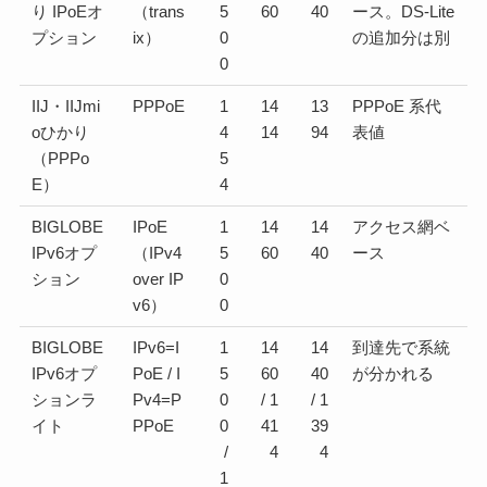
り IPoEオ
（trans
5
60
40
ース。DS-Lite
プション
ix）
0
の追加分は別
0
IIJ・IIJmi
PPPoE
1
14
13
PPPoE 系代
oひかり
4
14
94
表値
（PPPo
5
E）
4
BIGLOBE
IPoE
1
14
14
アクセス網ベ
IPv6オプ
（IPv4
5
60
40
ース
ション
over IP
0
v6）
0
BIGLOBE
IPv6=I
1
14
14
到達先で系統
IPv6オプ
PoE / I
5
60
40
が分かれる
ションラ
Pv4=P
0
/ 1
/ 1
イト
PPoE
0
41
39
/
4
4
1