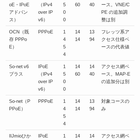
oE・IPoE
（IPv4
5
60
40
ース。VNE/C
アドバン
over IP
0
PE の追加調
ス）
v6）
0
整は別
OCN（既
PPPoE
1
14
13
フレッツ系ア
存 PPPo
4
14
94
クセス仕様ベ
E）
5
ースの代表値
4
So-net v6
IPoE
1
14
14
アクセス網ベ
プラス
（IPv4
5
60
40
ース。MAP-E
over IP
0
の追加分は別
v6）
0
So-net（P
PPPoE
1
14
13
対象コースの
PPoE）
4
14
94
み
5
4
IIJmioひか
IPoE
1
14
14
アクセス網ベ