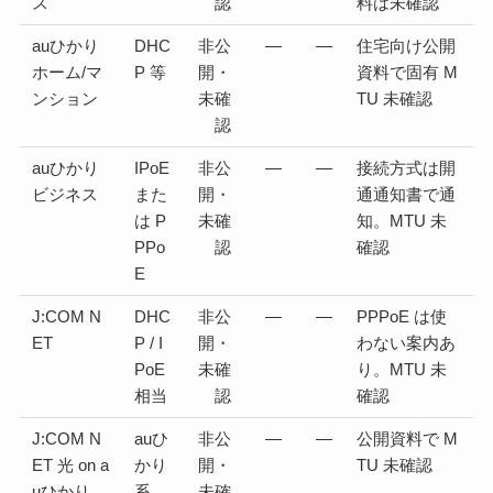
ス
認
料は未確認
auひかり
DHC
非公
—
—
住宅向け公開
ホーム/マ
P 等
開・
資料で固有 M
ンション
未確
TU 未確認
認
auひかり
IPoE
非公
—
—
接続方式は開
ビジネス
また
開・
通通知書で通
は P
未確
知。MTU 未
PPo
認
確認
E
J:COM N
DHC
非公
—
—
PPPoE は使
ET
P / I
開・
わない案内あ
PoE
未確
り。MTU 未
相当
認
確認
J:COM N
auひ
非公
—
—
公開資料で M
ET 光 on a
かり
開・
TU 未確認
uひかり
系
未確