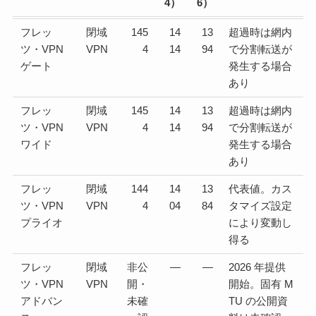
4）
6）
フレッ
閉域
145
14
13
超過時は網内
ツ・VPN
VPN
4
14
94
で分割転送が
ゲート
発生する場合
あり
フレッ
閉域
145
14
13
超過時は網内
ツ・VPN
VPN
4
14
94
で分割転送が
ワイド
発生する場合
あり
フレッ
閉域
144
14
13
代表値。カス
ツ・VPN
VPN
4
04
84
タマイズ設定
プライオ
により変動し
得る
フレッ
閉域
非公
—
—
2026 年提供
ツ・VPN
VPN
開・
開始。固有 M
アドバン
未確
TU の公開資