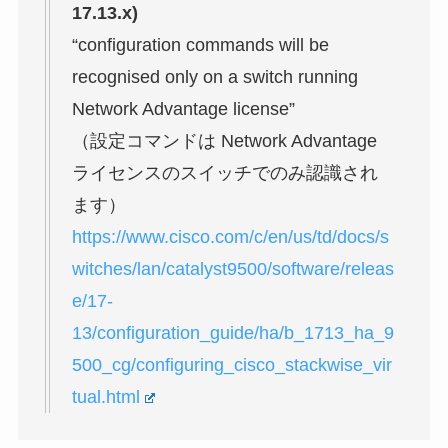
17.13.x)
“configuration commands will be
recognised only on a switch running
Network Advantage license”
（設定コマンドは Network Advantage
ライセンスのスイッチでのみ認識され
ます）
https://www.cisco.com/c/en/us/td/docs/s
witches/lan/catalyst9500/software/releas
e/17-
13/configuration_guide/ha/b_1713_ha_9
500_cg/configuring_cisco_stackwise_vir
tual.html