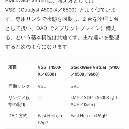
StackWise Virtual は、考え方としては
VSS（Catalyst 4500-X／6500）とよく似ていま
す。専用リンクで状態を同期し、2 台を論理 1 台
として扱い、DAD でスプリットブレインに備え
る、という基本構造は共通です。主な違いを整理
すると次のようになります。
項目
VSS（4500-
StackWise Virtual（9400
X／6500）
／9500／9600）
同期リンク
VSL
SVL
リンク／役
―
LMP／SDP（9500X は L
割の制御
ACP／IS-IS）
DAD 方式
Fast Hello／e
Fast Hello／ePAgP
PAgP