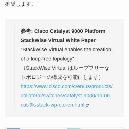
推奨します。
参考: Cisco Catalyst 9000 Platform
StackWise Virtual White Paper
“StackWise Virtual enables the creation
of a loop-free topology”
（StackWise Virtual はループフリーな
トポロジーの構成を可能にします）
https://www.cisco.com/c/en/us/products/
collateral/switches/catalyst-9000/nb-06-
cat-9k-stack-wp-cte-en.html