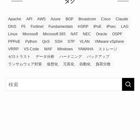
タグ
Apache
API
AWS
Azure
BGP
Broadcom
Cisco
Claude
DNS
F5
Fortinet
Fundamentals
HSRP
IPoE
IPsec
LAG
Linux
Microsoft
Microsoft 365
NAT
NEC
Oracle
OSPF
PPPoE
Python
QoS
SSH
STP
VLAN
VMware vSphere
VRRP
VS Code
WAF
Windows
YAMAHA
ストレージ
ゼロトラスト
データ分析
ハードニング
バックアップ
ランサムウェア対策
仮想化
冗長化
自動化
負荷分散