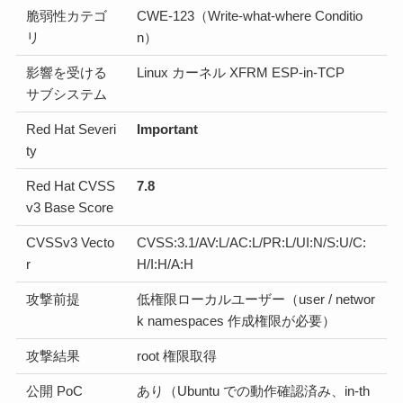
脆弱性カテゴ
CWE-123（Write-what-where Conditio
リ
n）
影響を受ける
Linux カーネル XFRM ESP-in-TCP
サブシステム
Red Hat Severi
Important
ty
Red Hat CVSS
7.8
v3 Base Score
CVSSv3 Vecto
CVSS:3.1/AV:L/AC:L/PR:L/UI:N/S:U/C:
r
H/I:H/A:H
攻撃前提
低権限ローカルユーザー（user / networ
k namespaces 作成権限が必要）
攻撃結果
root 権限取得
公開 PoC
あり（Ubuntu での動作確認済み、in-th