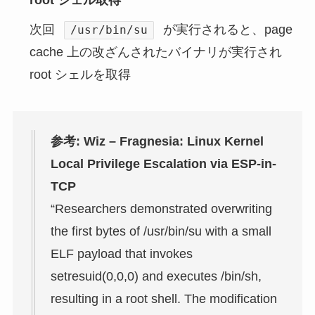
root シェル取得
次回
が実行されると、page
/usr/bin/su
cache 上の改ざんされたバイナリが実行され
root シェルを取得
参考: Wiz – Fragnesia: Linux Kernel
Local Privilege Escalation via ESP-in-
TCP
“Researchers demonstrated overwriting
the first bytes of /usr/bin/su with a small
ELF payload that invokes
setresuid(0,0,0) and executes /bin/sh,
resulting in a root shell. The modification