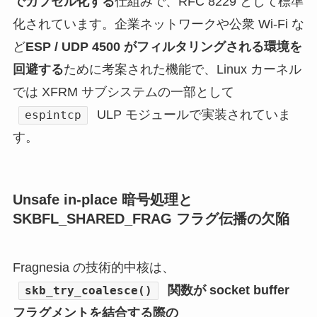
でカプセル化する
仕組みで、RFC 8229 として標準
化されています。企業ネットワークや公衆 Wi-Fi な
ど
ESP / UDP 4500 がフィルタリングされる環境を
回避する
ために考案された機能で、Linux カーネル
では XFRM サブシステムの一部として
ULP モジュールで実装されていま
espintcp
す。
Unsafe in-place 暗号処理と
SKBFL_SHARED_FRAG フラグ伝播の欠陥
Fragnesia の技術的中核は、
関数が socket buffer
skb_try_coalesce()
フラグメントを結合する際の