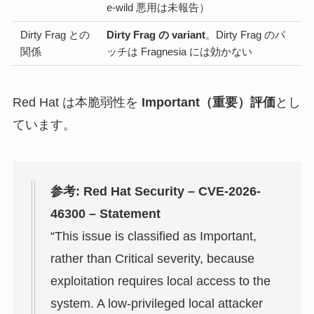
e-wild 悪用は未報告）
Dirty Frag との
Dirty Frag の variant
。Dirty Frag のパ
関係
ッチは Fragnesia には効かない
Red Hat は本脆弱性を
Important（重要）評価
とし
ています。
参考: Red Hat Security – CVE-2026-
46300 – Statement
“This issue is classified as Important,
rather than Critical severity, because
exploitation requires local access to the
system. A low-privileged local attacker