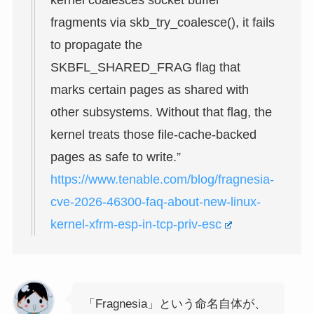
kernel coalesces socket buffer
fragments via skb_try_coalesce(), it fails
to propagate the
SKBFL_SHARED_FRAG flag that
marks certain pages as shared with
other subsystems. Without that flag, the
kernel treats those file-cache-backed
pages as safe to write.”
https://www.tenable.com/blog/fragnesia-
cve-2026-46300-faq-about-new-linux-
kernel-xfrm-esp-in-tcp-priv-esc
「Fragnesia」という命名自体が、