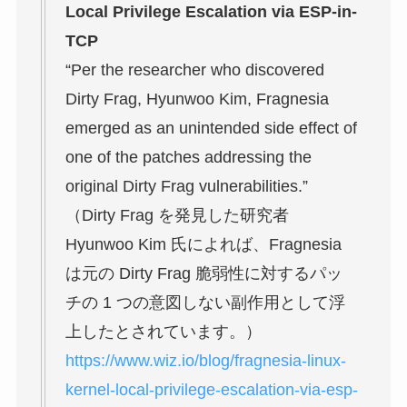
Local Privilege Escalation via ESP-in-
TCP
“Per the researcher who discovered
Dirty Frag, Hyunwoo Kim, Fragnesia
emerged as an unintended side effect of
one of the patches addressing the
original Dirty Frag vulnerabilities.”
（Dirty Frag を発見した研究者
Hyunwoo Kim 氏によれば、Fragnesia
は元の Dirty Frag 脆弱性に対するパッ
チの 1 つの意図しない副作用として浮
上したとされています。）
https://www.wiz.io/blog/fragnesia-linux-
kernel-local-privilege-escalation-via-esp-