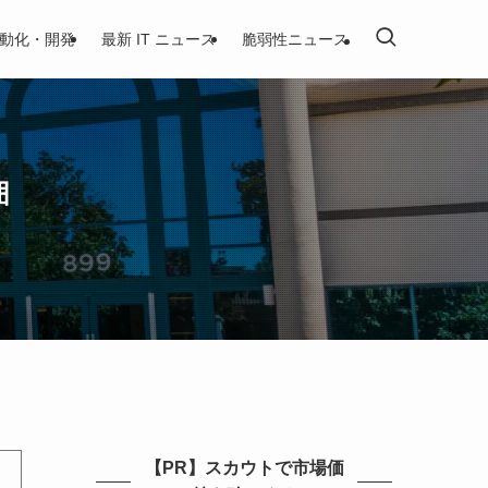
動化・開発
最新 IT ニュース
脆弱性ニュース
囲
【PR】スカウトで市場価