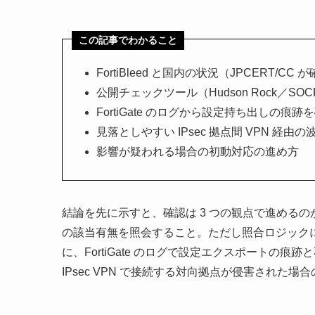
この記事でわかること
FortiBleed と国内の状況（JPCERT/
公開チェックツール（Hudson Rock／S
FortiGate のログから設定持ち出しの痕
見落としやすい IPsec 拠点間 VPN 経由
影響が疑われる場合の初動対応の進め方
結論を先に示すと、確認は 3 つの観点で進めるの
の該当有無を照会すること。ただし照合ロジックに
に、FortiGate のログで設定エクスポートの痕
IPsec VPN で接続する対向拠点が侵害され