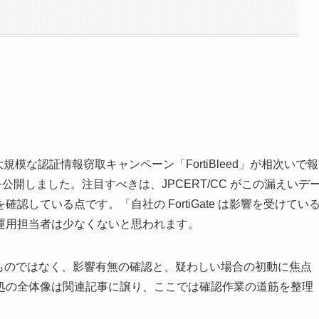
を標的とした大規模な認証情報窃取キャンペーン「FortiBleed」が相次いで報
意喚起を公開しました。注目すべきは、JPCERT/CC がこの漏えいデ
している点です。「自社の FortiGate は影響を受けてい
運用担当者は少なくないと思われます。
処そのものではなく、影響有無の確認と、疑わしい場合の初動に焦点
処の全体像は関連記事に譲り、ここでは確認作業の道筋を整理