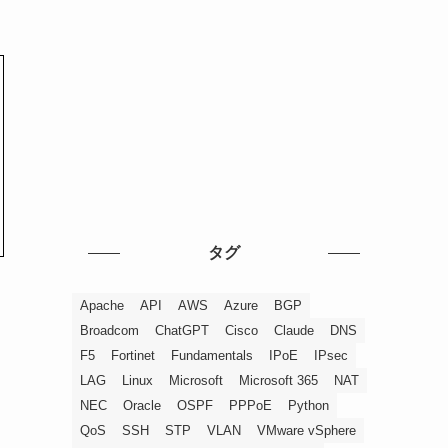
タグ
Apache
API
AWS
Azure
BGP
Broadcom
ChatGPT
Cisco
Claude
DNS
F5
Fortinet
Fundamentals
IPoE
IPsec
LAG
Linux
Microsoft
Microsoft 365
NAT
NEC
Oracle
OSPF
PPPoE
Python
QoS
SSH
STP
VLAN
VMware vSphere