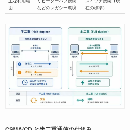
主な利用場
リピーターハブ接続
スイッチ接続（現
面
などのレガシー環境
在の標準）
CSMA/CD と半二重通信の仕組み