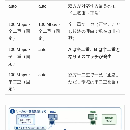
auto
auto
双方が対応する最良のモー
ドに収束（正常）
100 Mbps・
100 Mbps・
全二重で一致（正常。ただ
全二重（固
全二重（固
し後述の理由で現在は非推
定）
定）
奨）
100 Mbps・
auto
A は全二重、B は半二重と
全二重（固
なりミスマッチが発生
定）
100 Mbps・
auto
双方半二重で一致（正常。
半二重（固
ただし帯域は半二重相当）
定）