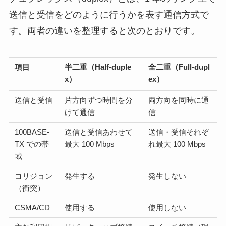
送信と受信をどのように行うかを表す通信方式で
す。両者の違いを整理すると次のとおりです。
項目
半二重（Half-duple
全二重（Full-dupl
x）
ex）
送信と受信
片方向ずつ時間を分
両方向を同時に通
けて通信
信
100BASE-
送信と受信あわせて
送信・受信それぞ
TX での帯
最大 100 Mbps
れ最大 100 Mbps
域
コリジョン
発生する
発生しない
（衝突）
CSMA/CD
使用する
使用しない