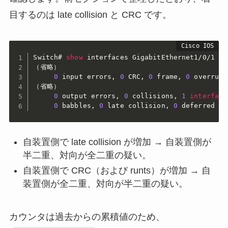
目するのは late collision と CRC です。
Switch#
show
 interfaces 
GigabitEthernet1/0/1
（省略）

0
 input errors
,
0
 CRC
,
0
 frame
,
0
 overrun
,
（省略）

0
 output errors
,
0
 collisions
,
1
interface
0
 babbles
,
0
 late collision
,
0
 deferred
自装置側で late collision が増加 → 自装置側が
半二重、対向が全二重の疑い。
自装置側で CRC（および runts）が増加 → 自
装置側が全二重、対向が半二重の疑い。
カウンタは過去からの累積値のため、