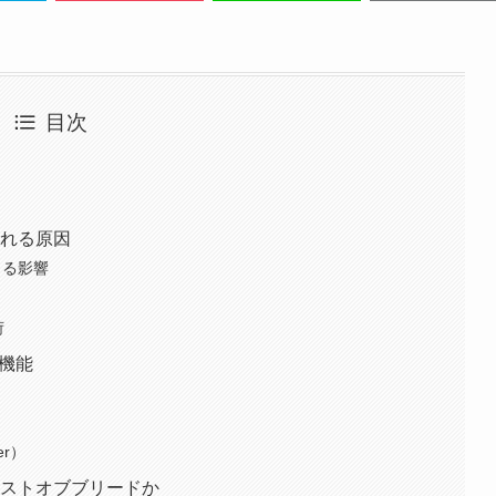
目次
われる原因
よる影響
荷
の機能
）
ker）
ベストオブブリードか