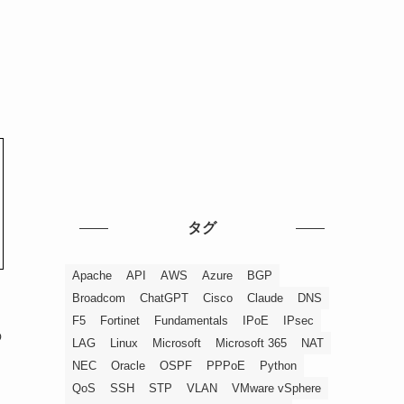
タグ
Apache
API
AWS
Azure
BGP
Broadcom
ChatGPT
Cisco
Claude
DNS
F5
Fortinet
Fundamentals
IPoE
IPsec
の
LAG
Linux
Microsoft
Microsoft 365
NAT
NEC
Oracle
OSPF
PPPoE
Python
QoS
SSH
STP
VLAN
VMware vSphere