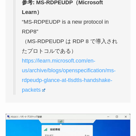
参考: MS-RDPEUDP（Microsoft
Learn）
“MS-RDPEUDP is a new protocol in
RDP8”
（MS-RDPEUDP は RDP 8 で導入され
たプロトコルである）
https://learn.microsoft.com/en-
us/archive/blogs/openspecification/ms-
rdpeudp-glance-at-tlsdtls-handshake-
packets