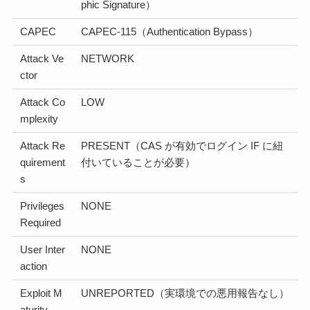
phic Signature）
CAPEC
CAPEC-115（Authentication Bypass）
Attack Ve
NETWORK
ctor
Attack Co
LOW
mplexity
Attack Re
PRESENT（CAS が有効でログイン IF に紐
quirement
付いていることが必要）
s
Privileges
NONE
Required
User Inter
NONE
action
Exploit M
UNREPORTED（実環境での悪用報告なし）
aturity