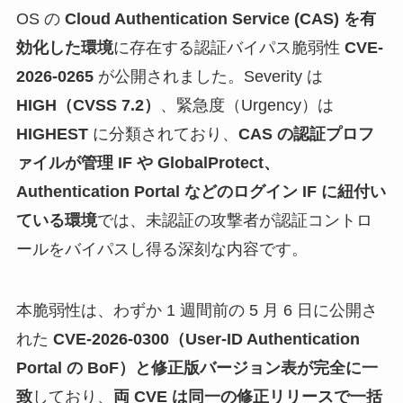
OS の
Cloud Authentication Service (CAS) を有
効化した環境
に存在する認証バイパス脆弱性
CVE-
2026-0265
が公開されました。Severity は
HIGH（CVSS 7.2）
、緊急度（Urgency）は
HIGHEST
に分類されており、
CAS の認証プロフ
ァイルが管理 IF や GlobalProtect、
Authentication Portal などのログイン IF に紐付い
ている環境
では、未認証の攻撃者が認証コントロ
ールをバイパスし得る深刻な内容です。
本脆弱性は、わずか 1 週間前の 5 月 6 日に公開さ
れた
CVE-2026-0300（User-ID Authentication
Portal の BoF）と修正版バージョン表が完全に一
致
しており、
両 CVE は同一の修正リリースで一括