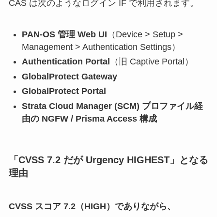
CAS は次のようなログイン IF で利用されます。
PAN-OS 管理 Web UI
（Device > Setup >
Management > Authentication Settings）
Authentication Portal
（旧 Captive Portal）
GlobalProtect Gateway
GlobalProtect Portal
Strata Cloud Manager (SCM) プロファイル経
由の NGFW / Prisma Access 構成
「CVSS 7.2 だが Urgency HIGHEST」となる
理由
CVSS スコア 7.2（HIGH）でありながら、