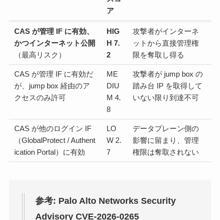
ア
CAS が管理 IF に有効、
HIG
攻撃者がインターネ
かつインターネット公開
H 7.
ットから直接管理権
（最高リスク）
2
限を奪取し得る
CAS が管理 IF に有効だ
ME
攻撃者が jump box の
が、jump box 経由のア
DIU
踏み台 IP を取得して
クセスのみ許可
M 4.
いない限り到達不可
8
CAS が他のログイン IF
LO
データプレーン側の
（GlobalProtect / Authent
W 2.
影響に留まり、管理
ication Portal）に有効
7
権限は奪取されない
参考: Palo Alto Networks Security
Advisory CVE-2026-0265