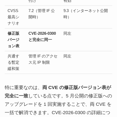
付け
有効
CVSS
7.2（管理 IF 公
9.3（インターネット公開
最高シ
開時）
時）
ナリオ
修正版
CVE-2026-0300
同左
バージ
と完全に同一
ョン表
共通す
管理 IF のアクセ
同左
る暫定
ス元 IP 制限
緩和策
特に重要なのは、
両 CVE の修正版バージョン表が
完全に一致
している点です。5 月公開の修正版への
アップグレードを 1 回実施することで、両 CVE を
一括で解消できます。CVE-2026-0300 の詳細につ