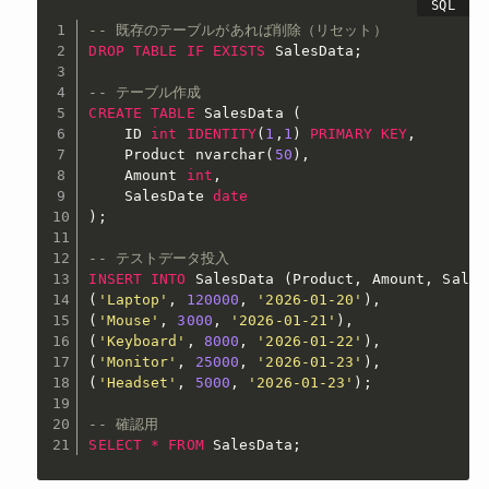
-- 既存のテーブルがあれば削除（リセット）
DROP
TABLE
IF
EXISTS
 SalesData
;
-- テーブル作成
CREATE
TABLE
 SalesData 
(
    ID 
int
IDENTITY
(
1
,
1
)
PRIMARY
KEY
,
    Product nvarchar
(
50
)
,
    Amount 
int
,
    SalesDate 
date
)
;
-- テストデータ投入
INSERT
INTO
 SalesData 
(
Product
,
 Amount
,
 Sales
(
'Laptop'
,
120000
,
'2026-01-20'
)
,
(
'Mouse'
,
3000
,
'2026-01-21'
)
,
(
'Keyboard'
,
8000
,
'2026-01-22'
)
,
(
'Monitor'
,
25000
,
'2026-01-23'
)
,
(
'Headset'
,
5000
,
'2026-01-23'
)
;
-- 確認用
SELECT
*
FROM
 SalesData
;