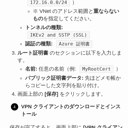
）
172.16.0.0/24
※ VNet のアドレス範囲と
重ならない
もの
を指定してください。
トンネルの種類:
IKEv2 and SSTP (SSL)
認証の種類:
Azure 証明書
ルート証明書
のセクションに以下を入力しま
す。
名前:
任意の名前（例:
）
MyRootCert
パブリック証明書データ:
先ほどメモ帳か
らコピーした文字列を貼り付け。
画面上部の
[保存]
をクリックします。
VPN クライアントのダウンロードとインス
トール
保存が完了すると、画面上部に
[VPN クライアン