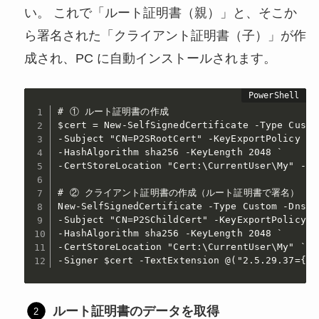
い。 これで「ルート証明書（親）」と、そこか
ら署名された「クライアント証明書（子）」が作
成され、PC に自動インストールされます。
# ① ルート証明書の作成

$cert = New-SelfSignedCertificate -Type Custo
-Subject "CN=P2SRootCert" -KeyExportPolicy Exp
-HashAlgorithm sha256 -KeyLength 2048 `

-CertStoreLocation "Cert:\CurrentUser\My" -Ke
# ② クライアント証明書の作成（ルート証明書で署名）

New-SelfSignedCertificate -Type Custom -DnsNa
-Subject "CN=P2SChildCert" -KeyExportPolicy Ex
-HashAlgorithm sha256 -KeyLength 2048 `

-CertStoreLocation "Cert:\CurrentUser\My" `

-Signer $cert -TextExtension @("2.5.29.37={te
ルート証明書のデータを取得