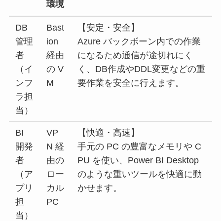
環境
DB
Bast
【安定・安全】
管理
ion
Azure バックボーン内での作業
者
経由
になるため通信が途切れにく
（イ
の V
く、DB作成やDDL変更などの重
ンフ
M
要作業を安全に行えます。
ラ担
当）
BI
VP
【快適・高速】
開発
N 経
手元の PC の豊富なメモリや C
者
由の
PU を使い、Power BI Desktop
（ア
ロー
のような重いツールを快適に動
プリ
カル
かせます。
担
PC
当）