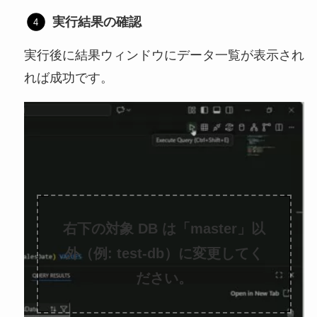
実行結果の確認
実行後に結果ウィンドウにデータ一覧が表示され
れば成功です。
右下の対象 DB は「master」以
外（例: test-db）に変更してく
ださい。